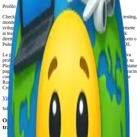
Profilo aziendale
Checkly è una piattaforma di application reliability che unifica testing,
monitoring e observability in un unico workflow orientato agli
sviluppatori. Fondata sul concetto di "Monitoring as Code", permette
ai team di ingegneria e SRE di configurare monitor, alert e check
direttamente tramite codice (JavaScript/TypeScript), CLI, Terraform o
Pulumi, integrandosi nel pipeline CI/CD senza mai uscire dall'IDE.
La piattaforma copre l'intero ciclo di gestione degli incidenti: rileva
problemi tramite uptime monitoring e synthetic monitoring basato su
Playwright, comunica le anomalie via Slack, PagerDuty, email e statu
page brandizzate, e aiuta a risolvere i guasti grazie al distributed traci
con OpenTelemetry e all'analisi automatica delle root cause tramite
Rocky AI. Tra i suoi clienti figurano aziende come Vercel,
CrowdStrike, Airbus, 1Password, Mistral e ServiceNow.
Visita sito web
fullremote.it
Opportunità di lavoro full remote, community e
trasparenza in un unico posto.