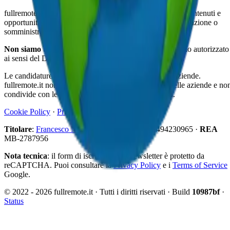
fullremote.it è una piattaforma informativa che pubblica contenuti e
opportunità, senza svolgere attività di selezione, intermediazione o
somministrazione di personale.
Non siamo un'agenzia per il lavoro
, né un intermediario autorizzato
ai sensi del D.Lgs. 276/2003.
Le candidature avvengono direttamente sui siti delle aziende.
fullremote.it non raccoglie né inoltra CV per conto delle aziende e no
condivide con le aziende i dati personali degli iscritti.
Cookie Policy
·
Privacy Policy
Titolare
:
Francesco Napoletano
·
P. IVA
IT14494230965 ·
REA
MB-2787956
Nota tecnica
: il form di iscrizione alla newsletter è protetto da
reCAPTCHA. Puoi consultare la
Privacy Policy
e i
Terms of Service
Google.
© 2022 -
2026
fullremote.it · Tutti i diritti riservati ·
Build
10987bf
·
Status