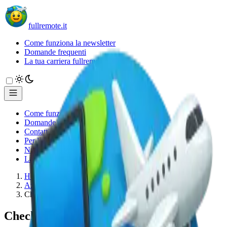
fullremote.it
Come funziona la newsletter
Domande frequenti
La tua carriera fullremote
Come funziona la newsletter
Domande frequenti
Contatti
Per le aziende
Numeri & audience
La tua carriera fullremote
Home
Aziende full remote
Checkly
Checkly