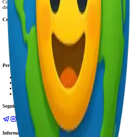
Contenuti curati, canali social attivi e aggiornamenti utili sempre
disponibili.
Cerchi lavoro?
La newsletter
Il gruppo Telegram
Il canale Telegram
Aziende fullremote che assumono in Italia
Parliamo della tua carriera
Per le aziende
Sponsorizza un'offerta
Numeri & audience
Osservatorio
Contatti
Seguici sui social
Informazioni sul servizio