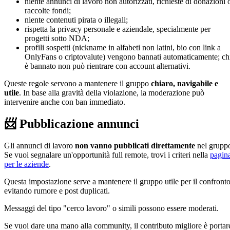
niente annunci di lavoro non autorizzati, richieste di donazioni 
raccolte fondi;
niente contenuti pirata o illegali;
rispetta la privacy personale e aziendale, specialmente per
progetti sotto NDA;
profili sospetti (nickname in alfabeti non latini, bio con link a
OnlyFans o criptovalute) vengono bannati automaticamente; ch
è bannato non può rientrare con account alternativi.
Queste regole servono a mantenere il gruppo
chiaro, navigabile e
utile
. In base alla gravità della violazione, la moderazione può
intervenire anche con ban immediato.
📨 Pubblicazione annunci
Gli annunci di lavoro
non vanno pubblicati direttamente
nel grupp
Se vuoi segnalare un'opportunità full remote, trovi i criteri nella
pagin
per le aziende
.
Questa impostazione serve a mantenere il gruppo utile per il confronto
evitando rumore e post duplicati.
Messaggi del tipo "cerco lavoro" o simili possono essere moderati.
Se vuoi dare una mano alla community, il contributo migliore è portar